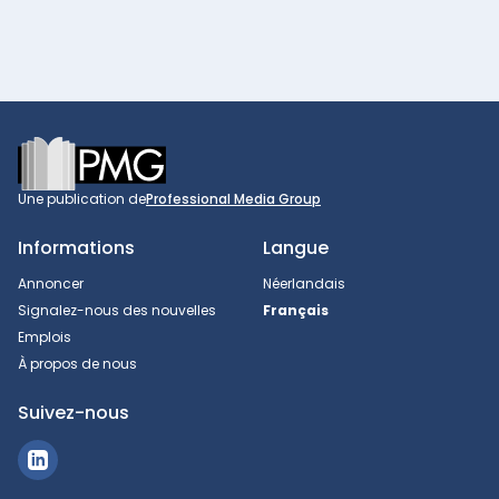
Footer
Une publication de
Professional Media Group
Informations
Langue
Annoncer
Néerlandais
Signalez-nous des nouvelles
Français
Emplois
À propos de nous
Suivez-nous