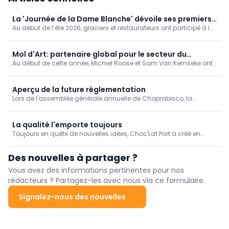
La 'Journée de la Dame Blanche' dévoile ses premiers
Au début de l’été 2026, glaciers et restaurateurs ont participé à la
lauréats
toute première édition du concours de la Journée de la Dame
Blanche. À l’issue d’un vote, les trois établissements les mieux
classés de chaque région ont reçu la visite des chefs de la
Mol d'Art: partenaire global pour le secteur du
Callebaut Chocolate Academy, chargés de désigner le créateur
Au début de cette année, Michiel Roose et Sam Van Kemseke ont
chocolat et de l'alimentation
de la meilleure Dame Blanche régionale. Les six lauréats ont été
racheté Mol d'Art. Forts de leurs nombreuses années d'expérience
dévoilés le 26 juillet, à l’occasion de la Journée de la Dame
dans le développement et la construction de lignes de
Blanche, et ont reçu une distinction officielle à afficher sur la
production sur mesure pour le secteur du chocolat, cela faisait
Aperçu de la future réglementation
façade de leur établissement.
déjà un certain temps qu'ils collaboraient étroitement avec Mol
Lors de l'assemblée générale annuelle de Choprabisco, la
d'Art.
fédération néerlandaise VBZ, organisation sœur, a donné un
aperçu de la manière dont le secteur néerlandais de la confiserie
s'adapte aux dernières évolutions politiques.
La qualité l'emporte toujours
Toujours en quête de nouvelles idées, Choc'Lat Port a créé en
2024 sa spécialité maison: les 'Geirnoars', des pralines aux
crevettes. "Lorsqu'on nous a dit qu'il était impossible de mettre
Des nouvelles à partager ?
des crevettes dans une praline, nous y avons vu un défi", raconte
Dominic, qui continue chaque jour à perfectionner son savoir-
Vous avez des informations pertinentes pour nos
faire.
rédacteurs ? Partagez-les avec nous via ce formulaire.
Signalez-nous des nouvelles