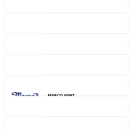
DE BOCK / CARA
MOL D'ART
BARONIE
MARCO GENT
CULIFINE
HACOS