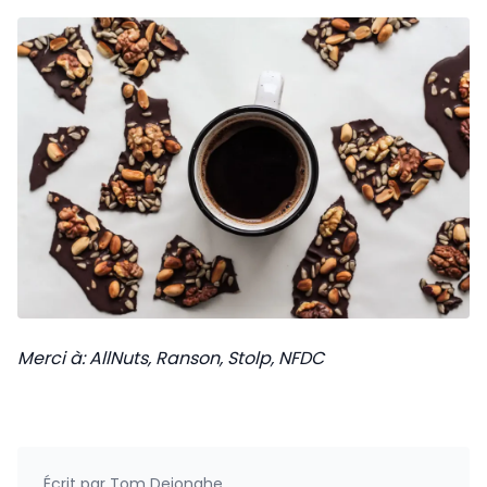
Merci à: AllNuts, Ranson, Stolp, NFDC
Écrit par
Tom Dejonghe