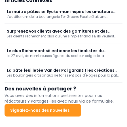
Articles connexes
Le maître pâtissier Eyckerman inspire les amateurs
L'auditorium de la boulangerie Ter Groene Poorte était une
avec ses associations chocolat-bière
nouvelle fois plein à craquer pour la démonstration de pâtisserie
tant attendue de la VABA. C’est nul autre que Michel Eyckerman,
expert en chocolat de renom, qui a eu l’honneur de faire découvrir
Surprenez vos clients avec des garnitures et des
son univers aux élèves, boulangers, pâtissiers et chocolatiers
Les clients recherchent plus qu'une simple friandise; ils veulent
fourrages bien choisis
présents.
une expérience gustative inoubliable. Dans cet article, nous
explorons les garnitures et les fourrages les plus populaires, nous
partageons des conseils pratiques et des applications, et nous
Le club Richemont sélectionne les finalistes du
nous penchons sur les dernières tendances.
Le 27 avril, de nombreuses figures du secteur belge de la
Championnat Belge de Boulangerie 2027
boulangerie se sont donné rendez-vous à l’hôtel Hotel Serwir à
Sint-Niklaas à l’occasion de la quatrième édition du Richemont
Event. L’événement combine les présélections ...
La pâte feuilletée Van der Pol garantit les créations
Les boulangers artisanaux ne tarissent pas d'éloges pour la pâte
les plus savoureuses
feuilletée de Van der Pol, désormais commercialisée sous la
bannière Royal VBF. Les gains d’efficacité et la plus grande liberté
Des nouvelles à partager ?
créative figurent parmi les principaux atouts de cette pâte au vrai
goût de beurre crémeux, perfectionnée depuis les années 1970.
Vous avez des informations pertinentes pour nos
rédacteurs ? Partagez-les avec nous via ce formulaire.
Signalez-nous des nouvelles