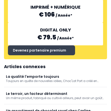
IMPRIMÉ + NUMÉRIQUE
€ 106
/
Année
*
DIGITAL ONLY
€ 79.5
/
Année
*
Devenez partenaire premium
Articles connexes
La qualité l'emporte toujours
Toujours en quête de nouvelles idées, Choc'Lat Port a créé en
2024 sa spécialité maison: les 'Geirnoars', des pralines aux
crevettes. "Lorsqu'on nous a dit qu'il était impossible de mettre
des crevettes dans une praline, nous y avons vu un défi", raconte
Le terroir, un facteur déterminant
Dominic, qui continue chaque jour à perfectionner son savoir-
Un même produit, fabriqué ou cultivé ailleurs, peut avoir un goût
faire.
complètement différent. C’est ce que Puratos a voulu mettre en
avant lors de son événement 'Belcolade Origins', qui s’est tenu
mi-juin. L'adresse du jour était la brasserie Lindemans, dont le
Un assortiment de chocolat royal chez Carline