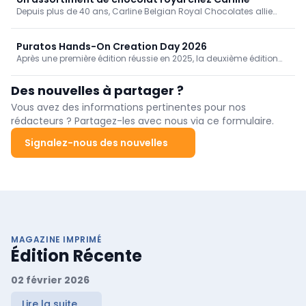
lambic est lui aussi très ancré dans la région.
Depuis plus de 40 ans, Carline Belgian Royal Chocolates allie
innovation, raffinement et savoir-faire. La qualité est notre priorité
absolue. C'est pourquoi Carline ne sélectionne que les meilleures
matières premières pour sa vaste gamme de produits en
Puratos Hands-On Creation Day 2026
chocolat. Dans l'atelier de production, cette exigence de qualité
Après une première édition réussie en 2025, la deuxième édition
se traduit par un parc de machines à la pointe de la technologie.
du Puratos Hands-On Creation Day s'est déroulée début juin
2026. C'est au Puratos Chocolate Center de Grand-Bigard que
Des nouvelles à partager ?
les chocolatiers, en binômes, ont relevé les défis de création de
pralines en utilisant le contenu de 'boîtes mystère'. Matty Van
Vous avez des informations pertinentes pour nos
Caeseele, expert chocolat, leur a apporté son expertise et ses
rédacteurs ? Partagez-les avec nous via ce formulaire.
conseils.
Signalez-nous des nouvelles
MAGAZINE IMPRIMÉ
Édition Récente
02 février 2026
Lire la suite