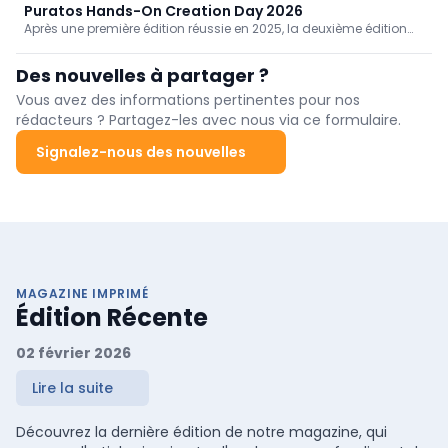
matières premières pour sa vaste gamme de produits en
Puratos Hands-On Creation Day 2026
chocolat. Dans l'atelier de production, cette exigence de qualité
Après une première édition réussie en 2025, la deuxième édition
se traduit par un parc de machines à la pointe de la technologie.
du Puratos Hands-On Creation Day s'est déroulée début juin
2026. C'est au Puratos Chocolate Center de Grand-Bigard que
Des nouvelles à partager ?
les chocolatiers, en binômes, ont relevé les défis de création de
pralines en utilisant le contenu de 'boîtes mystère'. Matty Van
Vous avez des informations pertinentes pour nos
Caeseele, expert chocolat, leur a apporté son expertise et ses
rédacteurs ? Partagez-les avec nous via ce formulaire.
conseils.
Signalez-nous des nouvelles
MAGAZINE IMPRIMÉ
Édition Récente
02 février 2026
Lire la suite
Découvrez la dernière édition de notre magazine, qui