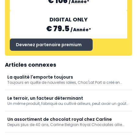
€ 106
/
Année
*
DIGITAL ONLY
€ 79.5
/
Année
*
Devenez partenaire premium
Articles connexes
La qualité l'emporte toujours
Toujours en quête de nouvelles idées, Choc'Lat Port a créé en
2024 sa spécialité maison: les 'Geirnoars', des pralines aux
crevettes. "Lorsqu'on nous a dit qu'il était impossible de mettre
des crevettes dans une praline, nous y avons vu un défi", raconte
Le terroir, un facteur déterminant
Dominic, qui continue chaque jour à perfectionner son savoir-
Un même produit, fabriqué ou cultivé ailleurs, peut avoir un goût
faire.
complètement différent. C’est ce que Puratos a voulu mettre en
avant lors de son événement 'Belcolade Origins', qui s’est tenu
mi-juin. L'adresse du jour était la brasserie Lindemans, dont le
Un assortiment de chocolat royal chez Carline
lambic est lui aussi très ancré dans la région.
Depuis plus de 40 ans, Carline Belgian Royal Chocolates allie
innovation, raffinement et savoir-faire. La qualité est notre priorité
absolue. C'est pourquoi Carline ne sélectionne que les meilleures