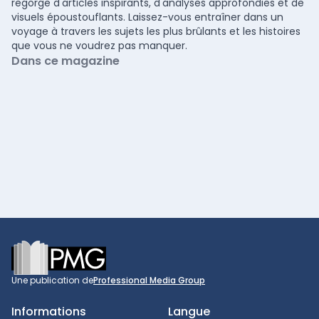
regorge d'articles inspirants, d'analyses approfondies et de
visuels époustouflants. Laissez-vous entraîner dans un
voyage à travers les sujets les plus brûlants et les histoires
que vous ne voudrez pas manquer.
Dans ce magazine
Footer
Une publication de
Professional Media Group
Informations
Langue