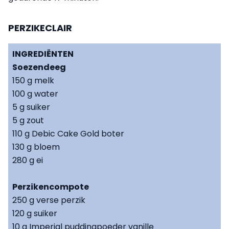
PERZIKECLAIR
INGREDIËNTEN
Soezendeeg
150 g melk
100 g water
5 g suiker
5 g zout
110 g Debic Cake Gold boter
130 g bloem
280 g ei
Perzikencompote
250 g verse perzik
120 g suiker
10 g Imperial puddingpoeder vanille