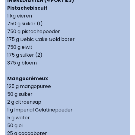
INGREDIËNTEN (4 PORTIES)
Pistachebiscuit
1 kg eieren
750 g suiker (1)
750 g pistachepoeder
175 g Debic Cake Gold boter
750 g eiwit
175 g suiker (2)
375 g bloem
Mangocrèmeux
125 g mangopuree
50 g suiker
2 g citroensap
1 g Imperial Gelatinepoeder
5 g water
50 g ei
25 g cacaoboter