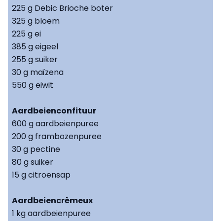
225 g Debic Brioche boter
325 g bloem
225 g ei
385 g eigeel
255 g suiker
30 g maïzena
550 g eiwit
Aardbeienconfituur
600 g aardbeienpuree
200 g frambozenpuree
30 g pectine
80 g suiker
15 g citroensap
Aardbeiencrèmeux
1 kg aardbeienpuree