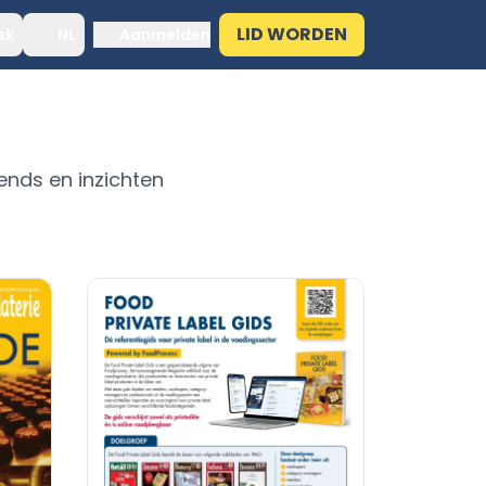
LID WORDEN
ek
NL
Aanmelden
ends en inzichten