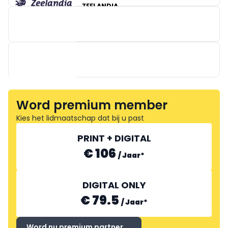
ZEELANDIA
BAKER & BAKER BENELUX
Word premium member
Kies het lidmaatschap dat bij u past
PURATOS
PRINT + DIGITAL
€ 106
/
Jaar
*
DIGITAL ONLY
€ 79.5
/
Jaar
*
Word nu premium partner