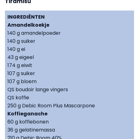
Tiramisu
INGREDIËNTEN
Amandelkoekje
140 g amandelpoeder
140 g suiker
140 g ei
43 g eigeel
174 g eiwit
107 g suiker
107 g bloem
QS boudoir lange vingers
QS koffie
250 g Debic Room Plus Mascarpone
Koffieganache
60 g koffiebonen
36 g gelatinemassa
210 g Debic Room 40%