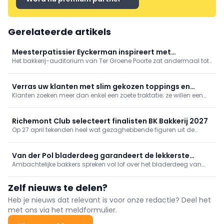
Gerelateerde artikels
Meesterpatissier Eyckerman inspireert met
Het bakkerij-auditorium van Ter Groene Poorte zat andermaal tot
chocolade-biercombinaties
de nok toe gevuld voor de langverwachte VABA
patisseriedemonstratie. Niemand minder dan Michel Eyckerman,
gerenommeerd chocolade-expert, mocht de aanwezige
Verras uw klanten met slim gekozen toppings en
leerlingen, bakkers, patissiers en chocolatiers meenemen in zijn
Klanten zoeken meer dan enkel een zoete traktatie; ze willen een
vullingen
leefwereld.
onvergetelijke smaakervaring. In dit artikel gaan we dieper in op
de populairste toppings en vullingen, delen we praktische tips en
toepassingen, en duiken we in de nieuwste trends.
Richemont Club selecteert finalisten BK Bakkerij 2027
Op 27 april tekenden heel wat gezaghebbende figuren uit de
Belgische bakkerijsector present in Hotel Serwir in Sint-Niklaas
voor de vierde editie van het Richemont Event. Het initiatief
groepeert de preselecties van het ...
Van der Pol bladerdeeg garandeert de lekkerste
Ambachtelijke bakkers spreken vol lof over het bladerdeeg van
creaties
Van der Pol, nu onder de vlag van Royal VBF. Efficiëntiewinst en
meer ruimte voor creativiteit zijn de grote troeven van dit deeg
Zelf nieuws te delen?
met uitgesproken roombotersmaak.
Heb je nieuws dat relevant is voor onze redactie? Deel het
met ons via het meldformulier.