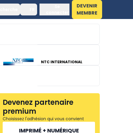
DEVENIR
Se
cherche
FR
connecter
MEMBRE
HACOS
NTC INTERNATIONAL
Devenez partenaire
premium
MOL D'ART
Choisissez l'adhésion qui vous convient
IMPRIMÉ + NUMÉRIQUE