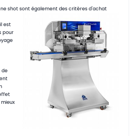
one shot sont également des critères d'ach
at
il est
s pour
toyage
t de
ent
n
effet
u mieux