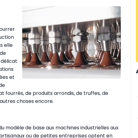
fourrer
uction
s elle
 de
 délicat
ations
ées et
 de
t fourrés, de produits arrondis, de truffes, de
 d'autres choses encore.
 du modèle de base aux machines industrielles aux
rtisanaux ou de petites entreprises optent en