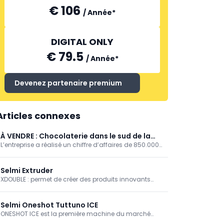
€ 106
/
Année
*
DIGITAL ONLY
€ 79.5
/
Année
*
Devenez partenaire premium
Articles connexes
À VENDRE : Chocolaterie dans le sud de la
L’entreprise a réalisé un chiffre d’affaires de 850.000
Flandre-Occidentale
euros en 2024 et 1.000.000 euros en 2025 et bénéficie
d’une solide réputation ainsi que d’une clientèle
fidèle.
Selmi Extruder
XDOUBLE : permet de créer des produits innovants
grâce à une seule extrusion de produits aux textures
distinctes : crèmes, gianduja et chocolats en
combinaison avec des pâtes, ouvrant la porte à des
Selmi Oneshot Tuttuno ICE
combinaisons infinies de saveurs et de textures.
ONESHOT ICE est la première machine du marché
capable de doser simultanément deux produits : du