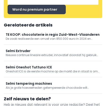
Word nu premium partner
Gerelateerde artikels
TE KOOP: chocolaterie in regio Zuid-West-Vlaanderen
De zaak realiseerde een omzet van 850.000 euro in 2024 en
1.000.000 euro in 2025 en heeft een sterke reputatie en vaste
klantenbasis.
Selmi Extruder
Nieuwe continue lineaire extruder, innovatief doordat hij gebruik
maakt van de druk binnen speciale gepatenteerde
schroefpompen om grote hoeveelheden producten te
produceren, in het bijzonder eiwitrepen en superfoods.
Selmi Oneshot Tuttuno ICE
Oneshot ICE is de eerste machine op de markt die in staat is om
gelijktijdig twee producten te doseren: warm en koud. De
machine is ontworpen met gepatenteerde structurele
aanpassingen die het mogelijk maken de twee producten snel en
Selmi tempering machines
eenvoudig te combineren. Ze werd ontwikkeld om in te spelen op
Als je grote hoeveelheden getempereerde chocolade wilt
de vraag van de markt, die al jaren probeert de wereld van
produceren, is de beste oplossing het gebruik van een Selmi
chocolade en ijs te verbinden — twee sectoren die commercieel
chocolade-tempermachine. Chocoladetempermachines,
Zelf nieuws te delen?
sterk op elkaar lijken, maar qua seizoensgebondenheid en
overtrek- en omhulmachines en vormaccessoires maken de
structuur vaak ver uit elkaar liggen.
creatie mogelijk van pralines
Heb je nieuws dat relevant is voor onze redactie? Deel het