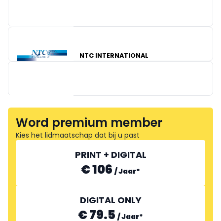
NTC INTERNATIONAL
MOL D'ART
HACOS
Word premium member
Kies het lidmaatschap dat bij u past
PRINT + DIGITAL
€ 106
/
Jaar
*
DIGITAL ONLY
€ 79.5
/
Jaar
*