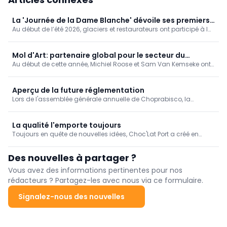
La 'Journée de la Dame Blanche' dévoile ses premiers
Au début de l’été 2026, glaciers et restaurateurs ont participé à la
lauréats
toute première édition du concours de la Journée de la Dame
Blanche. À l’issue d’un vote, les trois établissements les mieux
classés de chaque région ont reçu la visite des chefs de la
Mol d'Art: partenaire global pour le secteur du
Callebaut Chocolate Academy, chargés de désigner le créateur
Au début de cette année, Michiel Roose et Sam Van Kemseke ont
chocolat et de l'alimentation
de la meilleure Dame Blanche régionale. Les six lauréats ont été
racheté Mol d'Art. Forts de leurs nombreuses années d'expérience
dévoilés le 26 juillet, à l’occasion de la Journée de la Dame
dans le développement et la construction de lignes de
Blanche, et ont reçu une distinction officielle à afficher sur la
production sur mesure pour le secteur du chocolat, cela faisait
Aperçu de la future réglementation
façade de leur établissement.
déjà un certain temps qu'ils collaboraient étroitement avec Mol
Lors de l'assemblée générale annuelle de Choprabisco, la
d'Art.
fédération néerlandaise VBZ, organisation sœur, a donné un
aperçu de la manière dont le secteur néerlandais de la confiserie
s'adapte aux dernières évolutions politiques.
La qualité l'emporte toujours
Toujours en quête de nouvelles idées, Choc'Lat Port a créé en
2024 sa spécialité maison: les 'Geirnoars', des pralines aux
crevettes. "Lorsqu'on nous a dit qu'il était impossible de mettre
Des nouvelles à partager ?
des crevettes dans une praline, nous y avons vu un défi", raconte
Dominic, qui continue chaque jour à perfectionner son savoir-
Vous avez des informations pertinentes pour nos
faire.
rédacteurs ? Partagez-les avec nous via ce formulaire.
Signalez-nous des nouvelles