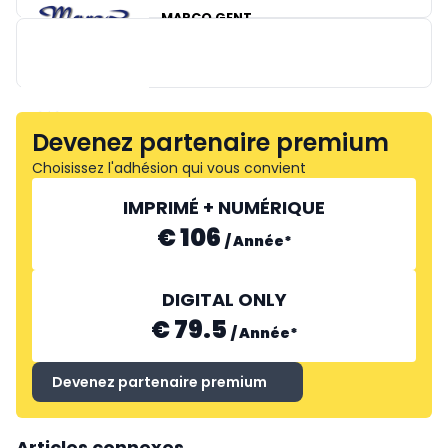
MARCO GENT
CULIFINE
HACOS
Devenez partenaire premium
Choisissez l'adhésion qui vous convient
IMPRIMÉ + NUMÉRIQUE
€ 106
/
Année
*
DIGITAL ONLY
€ 79.5
/
Année
*
Devenez partenaire premium
Articles connexes