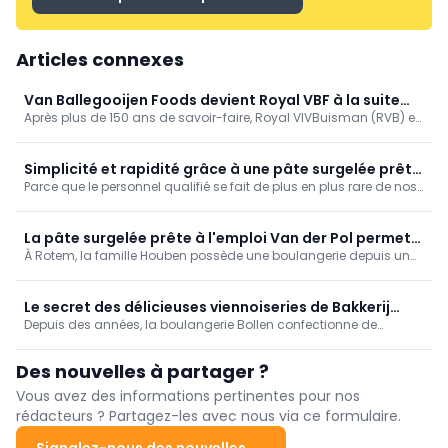
Articles connexes
Van Ballegooijen Foods devient Royal VBF à la suite
Après plus de 150 ans de savoir-faire, Royal VIVBuisman (RVB) et
d'une fusion
Van der Pol (VDP) unissent officiellement leurs forces. À partir du
1er janvier, les deux entreprises poursuivront leurs activités sous
un nom puissant : Koninklijke Van Ballegooijen Foods - Royal VBF.
Simplicité et rapidité grâce à une pâte surgelée prête
Parce que le personnel qualifié se fait de plus en plus rare de nos
à l'emploi
jours et que la fabrication de la pâte feuilletée prend beaucoup
(trop) de temps, Frank Calié, de 't Bakkerke à Kapellen, a testé la
pâte surgelée de Van Der Pol. Ses clients ont adoré le goût de
La pâte surgelée prête à l'emploi Van der Pol permet
cette pâte feuilletée au beurre.
À Rotem, la famille Houben possède une boulangerie depuis un
de gagner du temps
demi-siècle. Depuis un certain temps, Stefan utilise la pâte de
qualité surgelée du spécialiste néerlandais Van der Pol. Il saute
ainsi un certain nombre d'étapes dans le processus de
Le secret des délicieuses viennoiseries de Bakkerij
production, ce qui lui permet de gagner du temps et de l'espace
Depuis des années, la boulangerie Bollen confectionne de
Bollen
pour ses autres tâches de cuisson.
délicieux produits. Son secret? Le généreux goût de beurre de la
pâte à croissant tourée et levée Van der Pol. Cette pâte 'freeze
Des nouvelles à partager ?
tolerant' offre de nombreux avantages ...
Vous avez des informations pertinentes pour nos
rédacteurs ? Partagez-les avec nous via ce formulaire.
Signalez-nous des nouvelles