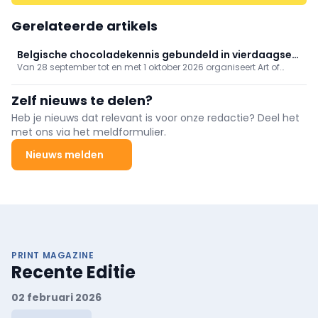
Gerelateerde artikels
Belgische chocoladekennis gebundeld in vierdaagse
Van 28 september tot en met 1 oktober 2026 organiseert Art of
masterclass
Chocolate opnieuw zijn jaarlijkse Belgian Chocolate
Masterclasses in hartje Brussel. Tijdens dit unieke vierdaagse
Zelf nieuws te delen?
programma delen gerenommeerde Belgische experts hun
kennis.
Heb je nieuws dat relevant is voor onze redactie? Deel het
met ons via het meldformulier.
Nieuws melden
PRINT MAGAZINE
Recente Editie
02 februari 2026