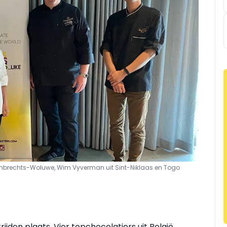
-Lambrechts-Woluwe, Wim Vyverman uit Sint-Niklaas
en Togo
ijden plaats. Vier topchocolatiers uit België