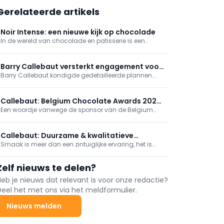
Gerelateerde artikels
Noir Intense: een nieuwe kijk op chocolade
In de wereld van chocolade en patisserie is een
duidelijke verandering zichtbaar. Waar kleurrijke en
druk versierde creaties lange tijd populair waren,
verschuift de aandacht nu naar rust, eenvoud en
Barry Callebaut versterkt engagement voor
echte smaak. Noir Intense past perfect in die nieuwe
Barry Callebaut kondigde gedetailleerde plannen
Wieze met investering van 250 miljoen euro
stroming: chocolade met een diepe kleur, een
aan voor aanzienlijke meerjarige investeringen in de
krachtige smaak en een pure uitstraling.
fabriek in Wieze, de grootste chocoladefabriek ter
wereld. De investeringen dienen om de
Callebaut: Belgium Chocolate Awards 2025
productiefaciliteit toekomstbestendig te maken.
Een woordje vanwege de sponsor van de Belgium
sponsor
Chocolate Awards 2025
Callebaut: Duurzame & kwalitatieve
Smaak is meer dan een zintuiglijke ervaring, het is
chocolade met karakter
een universele taal. Bij Callebaut spreken we die taal
al sinds 1911, met chocolade die niet alleen uitblinkt in
Zelf nieuws te delen?
kwaliteit, maar ook in verantwoordelijkheid. Onze
nieuwe campagne “Masters of Taste” is een ode aan
Heb je nieuws dat relevant is voor onze redactie?
vakmanschap, duurzaamheid en de mensen achter
Deel het met ons via het meldformulier.
elke cacaoboon.
Nieuws melden