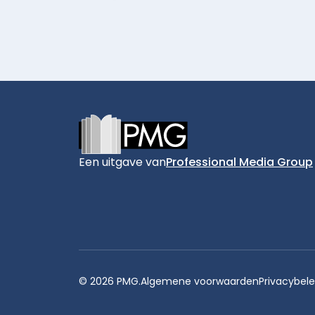
Footer
Een uitgave van
Professional Media Group
© 2026 PMG.
Algemene voorwaarden
Privacybele