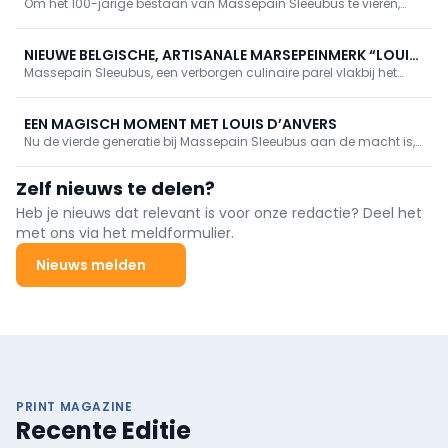
Om het 100-jarige bestaan van Massepain Sleeubus te vieren,
adventskalender
lanceert Louis d'Anvers een magische adventskalender. De
24 kalenderluikjes zitten vol handgemaakte creaties in marsepein
en/of chocolade getypeerd door de Antwerpse kerstsfeer.
NIEUWE BELGISCHE, ARTISANALE MARSEPEINMERK “LOUIS
Massepain Sleeubus, een verborgen culinaire parel vlakbij het
D’ANVERS”
Antwerps Groen Kwartier aan de Isabellalei 92 waar zich al bijna
honderd jaar een charmante marsepeinfabriek schuilhoudt,
lanceert zijn eigen consumentenlabel “Louis d’Anvers”.
EEN MAGISCH MOMENT MET LOUIS D’ANVERS
Nu de vierde generatie bij Massepain Sleeubus aan de macht is,
boort de marsepeinmaker een nieuwe markt aan. Onder de
naam Louis d’Anvers trekt het naar de consument met hemelse
Zelf nieuws te delen?
marsepeinen pralines met een crunchy chocolade pantser en
snackable chocolade buches met marsepeinvulling.
Heb je nieuws dat relevant is voor onze redactie? Deel het
met ons via het meldformulier.
Nieuws melden
PRINT MAGAZINE
Recente Editie