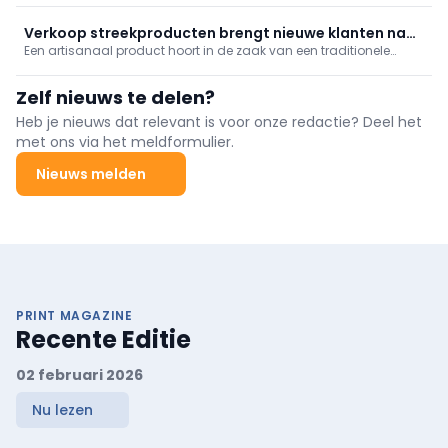
bonenmachines en nestelt zich vandaag in herkenbaar
gegeerde koffiebonen.
Verkoop streekproducten brengt nieuwe klanten naar
Een artisanaal product hoort in de zaak van een traditionele
uw winkel
vakman. De bakker weet hoe hij met ambachtelijke
streekproducten moet omgaan. Veel producenten willen het
Zelf nieuws te delen?
ambachtelijke karakter van (een deel van) hun producten
hooghouden en hebben daarom baat bij de verdeling via het
Heb je nieuws dat relevant is voor onze redactie? Deel het
ambachtelijke circuit. En dat is ook voor de bakker een slimme
met ons via het meldformulier.
zet. Zij krijgen vaak de exclusiviteit van het product en kunnen zo
de authenticiteit van het streekproduct bewaren.
Nieuws melden
PRINT MAGAZINE
Recente Editie
02 februari 2026
Nu lezen