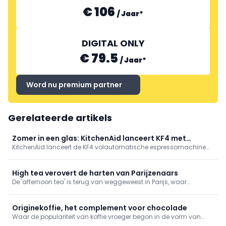
€ 106
/
Jaar
*
DIGITAL ONLY
€ 79.5
/
Jaar
*
Word nu premium partner
Gerelateerde artikels
Zomer in een glas: KitchenAid lanceert KF4 met
KitchenAid lanceert de KF4 volautomatische espressomachine
ijskoffiefunctie
met ijskoffie- en ijsespressofunctie. Meer dan 20 warme en koude
recepten met één druk, dankzij IntelliGrind en automatisch
melksysteem. Compact, matzwart of porseleinwit, touchscreen.
High tea verovert de harten van Parijzenaars
Verkrijgbaar vanaf €1.049 bij KitchenAid en selectieve retailers.
De 'afternoon tea' is terug van weggeweest in Parijs, waar
luxehotels, historische salons en eigenzinnige patissiers de Britse
traditie omarmen en in een chic Frans jasje steken. Op de kaart
smelten Britse scones en hartige sandwiches samen met de
Originekoffie, het complement voor chocolade
iconische Franse patisserie.
Waar de populariteit van koffie vroeger begon in de vorm van
filterkoffie, transformeerde dit jaren later in automatische