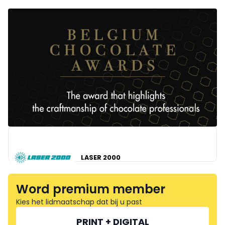
LASER 2000
Word premium member
Kies het lidmaatschap dat bij u past
PRINT + DIGITAL