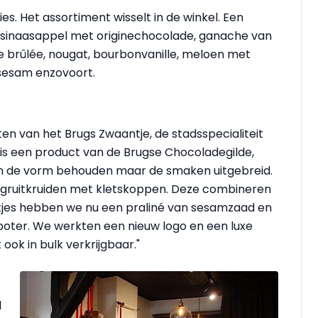
es. Het assortiment wisselt in de winkel. Een
edsinaasappel met originechocolade, ganache van
rûlée, nougat, bourbonvanille, meloen met
 sesam enzovoort.
en van het Brugs Zwaantje, de stadsspecialiteit
 is een product van de Brugse Chocoladegilde,
en de vorm behouden maar de smaken uitgebreid.
an gruitkruiden met kletskoppen. Deze combineren
tjes hebben we nu een praliné van sesamzaad en
oter. We werkten een nieuw logo en een luxe
ook in bulk verkrijgbaar."
l