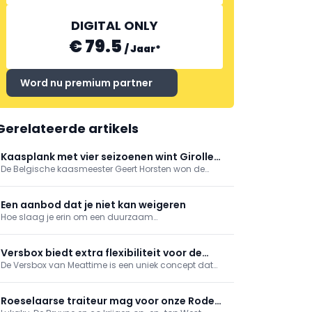
DIGITAL ONLY
€ 79.5
/
Jaar
*
Word nu premium partner
Gerelateerde artikels
Kaasplank met vier seizoenen wint Girolle
De Belgische kaasmeester Geert Horsten won de
d’or
eerste prijs op de negende 'Fête de la Tête de Moine' in
Zwitserland. Met een kaasplank als berglandschap in
vier seizoenen overtuigde ze zowel de vakjury als het
Een aanbod dat je niet kan weigeren
publiek.
Hoe slaag je erin om een duurzaam
concurrentievoordeel te vinden? Het is een vraag die
menig handelaar bezighoudt in deze snel
veranderende wereld. CAOBISCO (Association of the
Versbox biedt extra flexibiliteit voor de
Chocolate, Biscuits and Confectionery Industries of
De Versbox van Meattime is een uniek concept dat
klanten en de slager
Europe) organiseerde ...
een antwoord biedt aan de steeds drukker bezette
man of vrouw. Geen ellenlange wachtenrijen meer bij
de slager, maar wel je bestelling afhalen wanneer jou
Roeselaarse traiteur mag voor onze Rode
dat past.