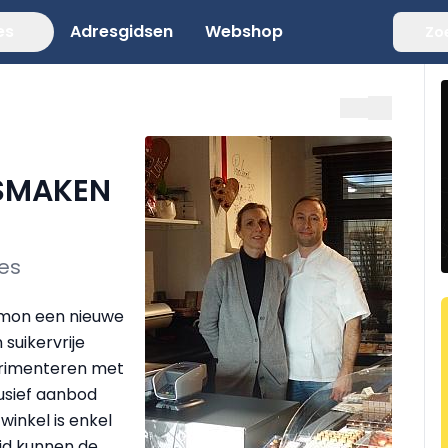
es
Adresgidsen
Webshop
Zo
 SMAKEN
ies
umon een nieuwe
 suikervrije
perimenteren met
usief aanbod
inkel is enkel
ijd kunnen de