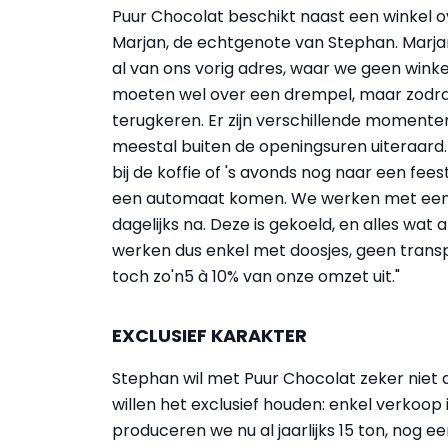
Puur Chocolat beschikt naast een winkel o
Marjan, de echtgenote van Stephan. Marjan:
al van ons vorig adres, waar we geen win
moeten wel over een drempel, maar zodra z
terugkeren. Er zijn verschillende moment
meestal buiten de openingsuren uiteraard. 
bij de koffie of 's avonds nog naar een fees
een automaat komen. We werken met een f
dagelijks na. Deze is gekoeld, en alles wa
werken dus enkel met doosjes, geen tran
toch zo'n5 à 10% van onze omzet uit."
EXCLUSIEF KARAKTER
Stephan wil met Puur Chocolat zeker niet
willen het exclusief houden: enkel verkoop i
produceren we nu al jaarlijks 15 ton, nog e