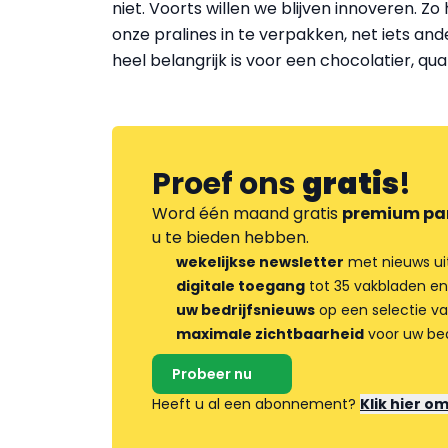
niet. Voorts willen we blijven innoveren. 
onze pralines in te verpakken, net iets and
heel belangrijk is voor een chocolatier, q
Proef ons
gratis
!
Word één maand gratis
premium pa
u te bieden hebben.
wekelijkse newsletter
met nieuws ui
digitale toegang
tot 35 vakbladen en
uw bedrijfsnieuws
op een selectie v
maximale zichtbaarheid
voor uw bed
Probeer nu
Heeft u al een abonnement?
Klik hier o