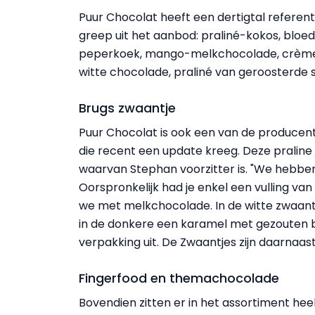
Puur Chocolat heeft een dertigtal referenti
greep uit het aanbod: praliné-kokos, blo
peperkoek, mango-melkchocolade, crème b
witte chocolade, praliné van geroosterde
Brugs zwaantje
Puur Chocolat is ook een van de producent
die recent een update kreeg. Deze praline
waarvan Stephan voorzitter is. "We hebb
Oorspronkelijk had je enkel een vulling v
we met melkchocolade. In de witte zwaan
in de donkere een karamel met gezouten b
verpakking uit. De Zwaantjes zijn daarnaast 
Fingerfood en themachocolade
Bovendien zitten er in het assortiment hee