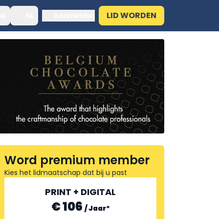
LID WORDEN
ek
NL
Aanmelden
Word premium member
Kies het lidmaatschap dat bij u past
PRINT + DIGITAL
€ 106
/
Jaar
*