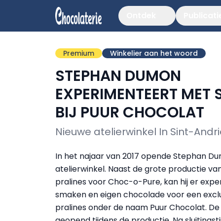
Ontdek
Publicati
Premium
Winkelier aan het woord
STEPHAN DUMON
EXPERIMENTEERT MET
BIJ PUUR CHOCOLAT
Nieuwe atelierwinkel In Sint-Andr
In het najaar van 2017 opende Stephan D
atelierwinkel. Naast de grote productie van
pralines voor Choc-o-Pure, kan hij er ex
smaken en eigen chocolade voor een excl
pralines onder de naam Puur Chocolat. De w
geopend tijdens de productie. Na sluitingst