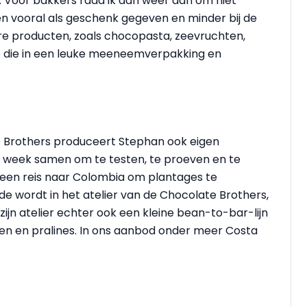
g. Voor bakkers raad ik dan weer aan om niet
den vooral als geschenk gegeven en minder bij de
e producten, zoals chocopasta, zeevruchten,
p die in een leuke meeneemverpakking en
e Brothers produceert Stephan ook eigen
 week samen om te testen, te proeven en te
een reis naar Colombia om plantages te
 wordt in het atelier van de Chocolate Brothers,
zijn atelier echter ook een kleine bean-to-bar-lijn
en en pralines. In ons aanbod onder meer Costa