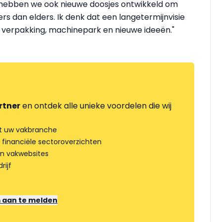
Zo hebben we ook nieuwe doosjes ontwikkeld om
ers dan elders. Ik denk dat een langetermijnvisie
ua verpakking, machinepark en nieuwe ideeën."
rtner
en ontdek alle unieke voordelen die wij
t uw vakbranche
 financiële sectoroverzichten
an vakwebsites
rijf
m aan te melden