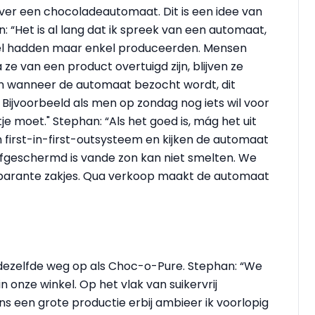
ver een chocoladeautomaat. Dit is een idee van
 “Het is al lang dat ik spreek van een automaat,
kel hadden maar enkel produceerden. Mensen
e van een product overtuigd zijn, blijven ze
en wanneer de automaat bezocht wordt, dit
Bijvoorbeeld als men op zondag nog iets wil voor
tje moet." Stephan: “Als het goed is, mág het uit
irst-in-first-outsysteem en kijken de automaat
t afgeschermd is vande zon kan niet smelten. We
sparante zakjes. Qua verkoop maakt de automaat
 dezelfde weg op als Choc-o-Pure. Stephan: “We
n onze winkel. Op het vlak van suikervrij
ens een grote productie erbij ambieer ik voorlopig