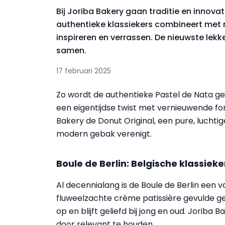
Bij Joriba Bakery gaan traditie en innova
authentieke klassiekers combineert met m
inspireren en verrassen. De nieuwste lek
samen.
17 februari 2025
Zo wordt de authentieke Pastel de Nata geï
een eigentijdse twist met vernieuwende f
Bakery de Donut Original, een pure, luchtig
modern gebak verenigt.
Boule de Berlin: Belgische klassie
Al decennialang is de Boule de Berlin een v
fluweelzachte crème patissière gevulde ge
op en blijft geliefd bij jong en oud. Joriba 
door relevant te houden.