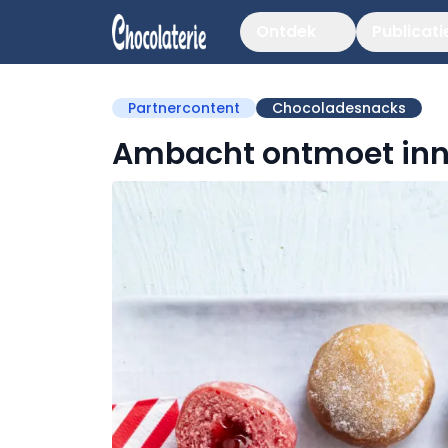
Ontdek
Publicati
Partnercontent
Chocoladesnacks
Ambacht ontmoet inno