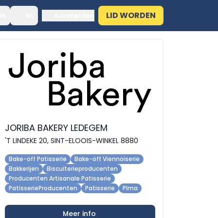
LID WORDEN
ek
NL
Aanmelden
JORIBA BAKERY LEDEGEM
'T LINDEKE 20, SINT-ELOOIS-WINKEL 8880
Bake-off Patisserie
Bake-off Viennoiserie
Bakkerijen
Biscuiterieproducenten
Producenten Artisanale Patisserie
PatisserieProducenten
Patisserie
Plma
Meer info