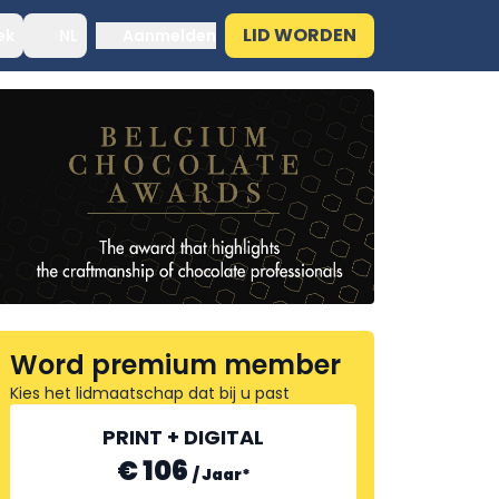
LID WORDEN
ek
NL
Aanmelden
Word premium member
Kies het lidmaatschap dat bij u past
PRINT + DIGITAL
€ 106
/
Jaar
*