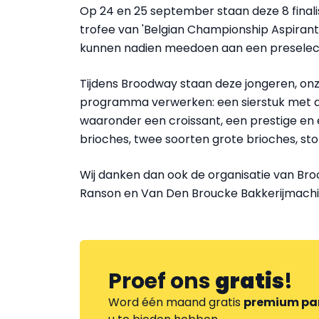
Op 24 en 25 september staan deze 8 final
trofee van 'Belgian Championship Aspirant
kunnen nadien meedoen aan een preselecti
Tijdens Broodway staan deze jongeren, onze
programma verwerken: een sierstuk met als
waaronder een croissant, een prestige en
brioches, twee soorten grote brioches, st
Wij danken dan ook de organisatie van Bro
Ranson en Van Den Broucke Bakkerijmachi
Proef ons
gratis
!
Word één maand gratis
premium pa