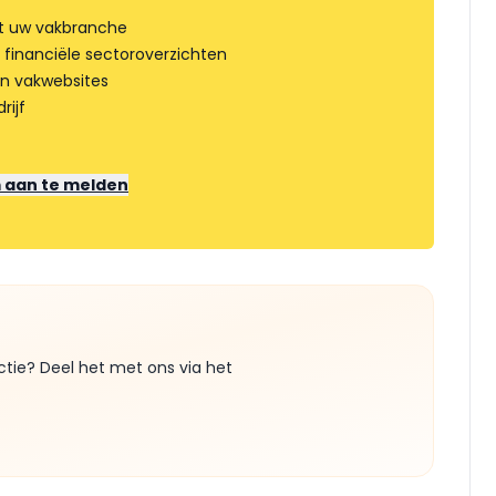
t uw vakbranche
 financiële sectoroverzichten
an vakwebsites
rijf
m aan te melden
ctie? Deel het met ons via het