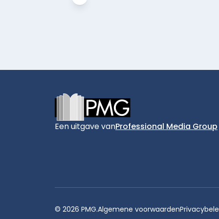
Footer
Een uitgave van
Professional Media Group
© 2026 PMG.
Algemene voorwaarden
Privacybele