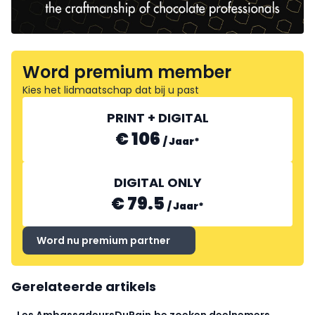
Word premium member
Kies het lidmaatschap dat bij u past
PRINT + DIGITAL
€ 106
/
Jaar
*
DIGITAL ONLY
€ 79.5
/
Jaar
*
Word nu premium partner
Gerelateerde artikels
Les AmbassadeursDuPain.be zoeken deelnemers