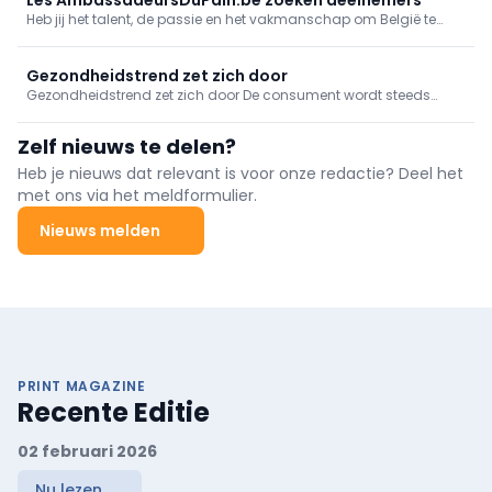
Heb jij het talent, de passie en het vakmanschap om België te
vertegenwoordigen op het hoogste niveau van de
viennoiserie? Les AmbassadeursDuPain.be organiseren de
Belgische preselectie voor de Coupe du Monde de la Viennoiserie
Gezondheidstrend zet zich door
2027. Schrijf u nu in.
Gezondheidstrend zet zich door De consument wordt steeds
bewuster van wat hij eet. Minder suiker, minder vetten, clean labels
zijn dan ook maar enkele van de elementen waar hij steeds meer
Zelf nieuws te delen?
naar op zoek is. Ontdek hier alvast enkele fabrikanten die hierop in
spelen met een aantal nieuwigheden!
Heb je nieuws dat relevant is voor onze redactie? Deel het
met ons via het meldformulier.
Nieuws melden
PRINT MAGAZINE
Recente Editie
02 februari 2026
Nu lezen