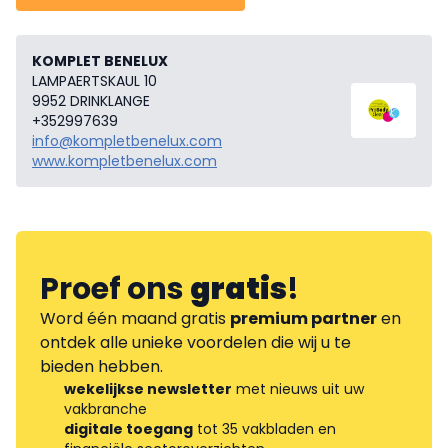
KOMPLET BENELUX
LAMPAERTSKAUL 10
9952 DRINKLANGE
+352997639
info@kompletbenelux.com
www.kompletbenelux.com
Proef ons
gratis
!
Word één maand gratis
premium partner
en
ontdek alle unieke voordelen die wij u te
bieden hebben.
wekelijkse newsletter
met nieuws uit uw
vakbranche
digitale toegang
tot 35 vakbladen en