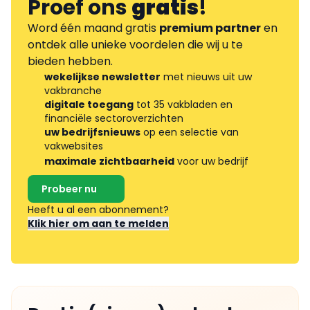
Proef ons
gratis
!
Word één maand gratis
premium partner
en
ontdek alle unieke voordelen die wij u te
bieden hebben.
wekelijkse newsletter
met nieuws uit uw
vakbranche
digitale toegang
tot 35 vakbladen en
financiële sectoroverzichten
uw bedrijfsnieuws
op een selectie van
vakwebsites
maximale zichtbaarheid
voor uw bedrijf
Probeer nu
Heeft u al een abonnement?
Klik hier om aan te melden