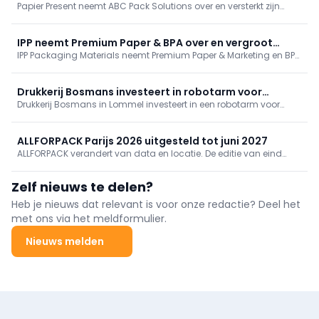
Papier Present neemt ABC Pack Solutions over en versterkt zijn
in retailverpakkingen
positie in gepersonaliseerde retailverpakkingen. De twee
Belgische familiebedrijven bundelen circa 20 medewerkers in
Merchtem en Gent, behouden het ABC-team, en bouwen met
IPP neemt Premium Paper & BPA over en vergroot
complementaire expertise capaciteit en aanwezigheid in België
IPP Packaging Materials neemt Premium Paper & Marketing en BPA
positie in West-Europa
en Frankrijk uit.
Antwerpen over. De overname vergroot het assortiment
verpakkings- en grafische papieren en versterkt IPP’s positie in
West-Europa. Na integratie gaan alle activiteiten verder onder de
Drukkerij Bosmans investeert in robotarm voor
naam IPP Packaging Materials.
Drukkerij Bosmans in Lommel investeert in een robotarm voor
verpakkingen
verpakkingsproductie. Zo realiseert het bedrijf sneller en
voordeliger prototypes en kleine oplages, met maximale
flexibiliteit en korte levertijden.
ALLFORPACK Parijs 2026 uitgesteld tot juni 2027
ALLFORPACK verandert van data en locatie. De editie van eind
2026 in Villepinte is verplaatst naar 29 juni t/m 1 juli 2027 in Paris
Expo Porte de Versailles. Een gezamenlijke keuze om beter aan te
Zelf nieuws te delen?
sluiten bij de huidige behoeften van de markt.
Heb je nieuws dat relevant is voor onze redactie? Deel het
met ons via het meldformulier.
Nieuws melden