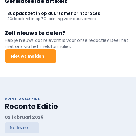
Gerelateerde artikels
Südpack zet in op duurzamer printproces
Südpack zet in op 7C-printing voor duurzamere
verpakkingsproductie met minder inkt-, solvent- en
materiaalverlies. Het gestandaardiseerde flexodrukproces
Zelf nieuws te delen?
verhoogt de efficiëntie, printkwaliteit en flexibiliteit van
verpakkingen.
Heb je nieuws dat relevant is voor onze redactie? Deel het
met ons via het meldformulier.
Nieuws melden
PRINT MAGAZINE
Recente Editie
02 februari 2026
Nu lezen