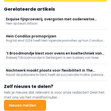
Gerelateerde artikels
Exquise fijnproeverij, overgoten met ouderwetse
Hein op beurs Artisan
gezelligheid
Hein Condilux promoprijzen
Nog tot eind 2024 heeft Hein lopende promoties op hun Condilux
elektrische ovens met keramische weerstanden. Zo heb je de
Condilux vier verdiepingen (diepte 80 cm) vanaf slechts 27.000
euro; de diepere variant (120 cm) begint aan de promoprijs van
't Broodmandje kiest voor ovens en koeltechniek van
29.500 euro.
Bakkerij 't Broodmandje in Dentergem is een bakkerij van twee
Hein
generaties. Vader Ivan Tack startte de bakkerij op samen met zijn
vrouw in 1986. In 2015 nam zoon Gert-Jan de fakkel over van zijn
vader. Eén ding hebben ze gemeen. Ze kiezen beiden steevast
Nachtwerk maakt plaats voor flexibiliteit in The
voor machines van Hein.
Naast de patisserie te Gent, heeft de succesvolle maître-patissier
Bakery
Joost Arijs nu ook The Bakery geopend in Gent. Aan de opening
ging een hele organisatie vooraf. Onze redactie bracht The
Zelf nieuws te delen?
Bakery een bezoek.
Heb je nieuws dat relevant is voor onze redactie? Deel het
met ons via het meldformulier.
Nieuws melden