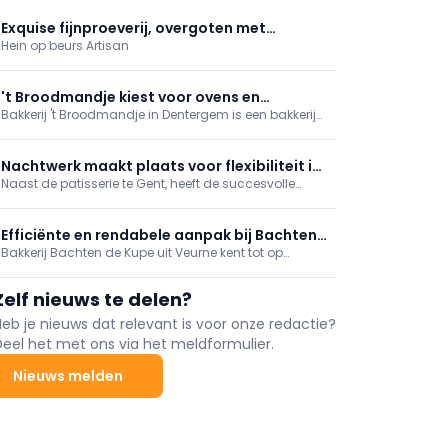
Exquise fijnproeverij, overgoten met
Hein op beurs Artisan
ouderwetse gezelligheid
't Broodmandje kiest voor ovens en
Bakkerij 't Broodmandje in Dentergem is een bakkerij
koeltechniek van Hein
van twee generaties. Vader Ivan Tack startte de
bakkerij op samen met zijn vrouw in 1986. In 2015 nam
zoon Gert-Jan de fakkel over van zijn vader. Eén ding
Nachtwerk maakt plaats voor flexibiliteit in
hebben ze gemeen. Ze kiezen beiden steevast voor
Naast de patisserie te Gent, heeft de succesvolle
The Bakery
machines van Hein.
maître-patissier Joost Arijs nu ook The Bakery
geopend in Gent. Aan de opening ging een hele
organisatie vooraf. Onze redactie bracht The Bakery
Efficiënte en rendabele aanpak bij Bachten
een bezoek.
Bakkerij Bachten de Kupe uit Veurne kent tot op
de Kupe
vandaag jaren van groei. Daarom was de nood aan
nieuwe investeringen hoog, met name in vloerovens,
Zelf nieuws te delen?
rotatieovens, remrijskasten en een Flex-UV van
machinefabrikant Hein. Dit met het oog op een
Heb je nieuws dat relevant is voor onze redactie?
maximale productie en efficiënte werkomgeving. En
Deel het met ons via het meldformulier.
het is het samenspel van deze machines dat de
bakkerij tot een succesverhaal bombardeert.
Nieuws melden