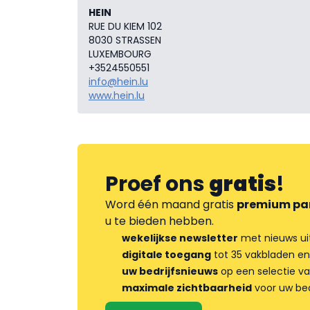
HEIN
RUE DU KIEM 102
8030 STRASSEN
LUXEMBOURG
+3524550551
info@hein.lu
www.hein.lu
Proef ons
gratis
!
Word één maand gratis
premium pa
u te bieden hebben.
wekelijkse newsletter
met nieuws ui
digitale toegang
tot 35 vakbladen en
uw bedrijfsnieuws
op een selectie v
maximale zichtbaarheid
voor uw bed