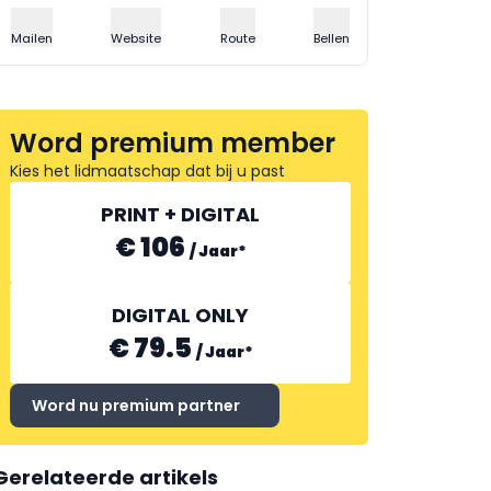
Mailen
Website
Route
Bellen
Word premium member
Kies het lidmaatschap dat bij u past
PRINT + DIGITAL
€ 106
/
Jaar
*
DIGITAL ONLY
€ 79.5
/
Jaar
*
Word nu premium partner
Gerelateerde artikels