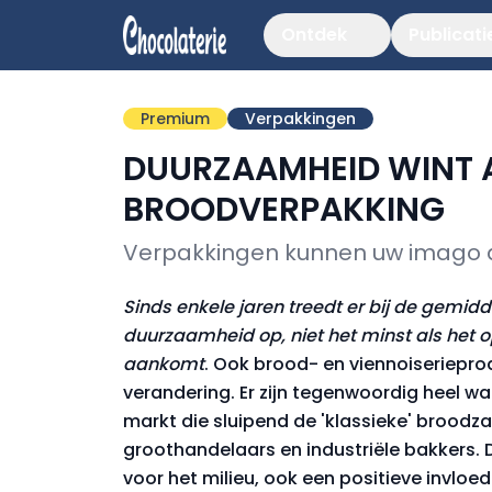
Ontdek
Publicati
Premium
Verpakkingen
DUURZAAMHEID WINT 
BROODVERPAKKING
Verpakkingen kunnen uw imago a
Sinds enkele jaren treedt er bij de gem
duurzaamheid op, niet het minst als het
aankomt
. Ook brood- en viennoiseriepr
verandering. Er zijn tegenwoordig heel w
markt die sluipend de 'klassieke' broodza
groothandelaars en industriële bakkers.
voor het milieu, ook een positieve invl