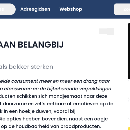
es
Adresgidsen
Webshop
Zo
AAN BELANGBIJ
ls bakker sterken
iddelde consument meer en meer een drang naar
 op etenswaren en de bijbehorende verpakkingen
oducten schikken zich mondjesmaat naar deze
at duurzame en zelfs eetbare alternatieven op de
k in een hoekje duwen, vooral bij
 Die opties hebben bovendien, naast een oogje
oed op de houdbaarheid van broodproducten.