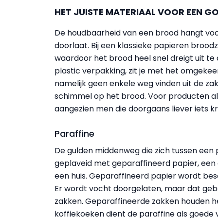
HET JUISTE MATERIAAL VOOR EEN G
De houdbaarheid van een brood hangt voo
doorlaat. Bij een klassieke papieren brood
waardoor het brood heel snel dreigt uit t
plastic verpakking, zit je met het omgeke
namelijk geen enkele weg vinden uit de zak.
schimmel op het brood. Voor producten als 
aangezien men die doorgaans liever iets k
Paraffine
De gulden middenweg die zich tussen een p
geplaveid met geparaffineerd papier, een g
een huis. Geparaffineerd papier wordt be
Er wordt vocht doorgelaten, maar dat gebeu
zakken. Geparaffineerde zakken houden het
koffiekoeken dient de paraffine als goede 