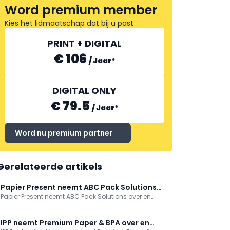
SICO
Word premium member
Kies het lidmaatschap dat bij u past
PRINT + DIGITAL
€ 106
/
Jaar
*
DIGITAL ONLY
€ 79.5
/
Jaar
*
Word nu premium partner
Gerelateerde artikels
Papier Present neemt ABC Pack Solutions
Papier Present neemt ABC Pack Solutions over en
over, groeit in retailverpakkingen
versterkt zijn positie in gepersonaliseerde
retailverpakkingen. De twee Belgische
familiebedrijven bundelen circa 20 medewerkers in
IPP neemt Premium Paper & BPA over en
Merchtem en Gent, behouden het ABC-team, en