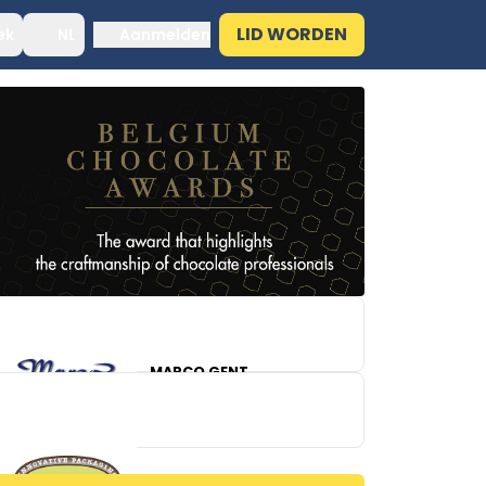
LID WORDEN
ek
NL
Aanmelden
MARCO GENT