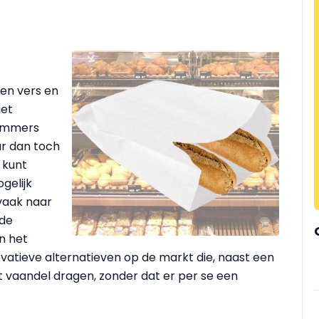
en vers en
iet
 immers
ar dan toch
 kunt
gelijk
vaak naar
 de
n het
ovatieve alternatieven op de markt die, naast een
et vaandel dragen, zonder dat er per se een