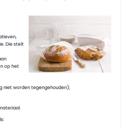
tieven,
. Die stelt
aan
n op het
ag niet worden tegengehouden);
materiaal.
s: