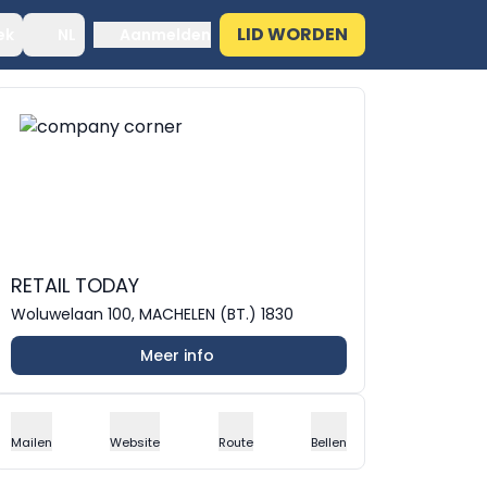
LID WORDEN
ek
NL
Aanmelden
RETAIL TODAY
Woluwelaan 100, MACHELEN (BT.) 1830
Meer info
Mailen
Website
Route
Bellen