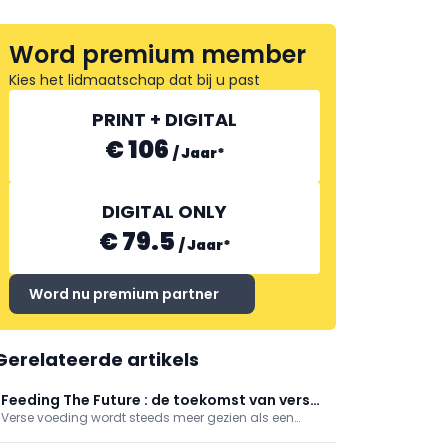
Word premium member
Kies het lidmaatschap dat bij u past
PRINT + DIGITAL
€ 106
/
Jaar
*
DIGITAL ONLY
€ 79.5
/
Jaar
*
Word nu premium partner
Gerelateerde artikels
Feeding The Future : de toekomst van verse
Verse voeding wordt steeds meer gezien als een
voeding
belangrijke hefboom voor duurzame innovatie. Dit