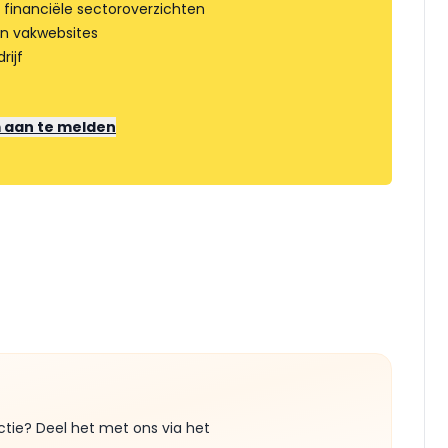
 financiële sectoroverzichten
an vakwebsites
rijf
m aan te melden
ctie? Deel het met ons via het