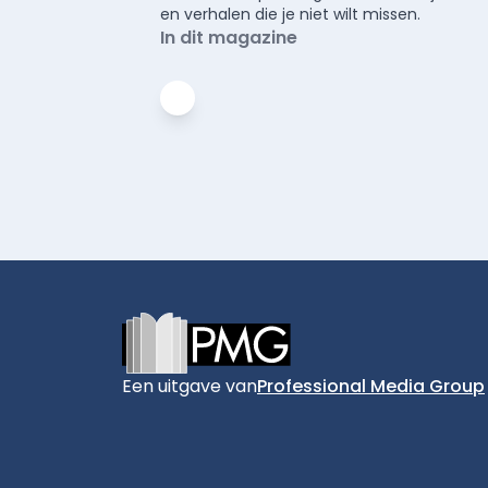
en verhalen die je niet wilt missen.
In dit magazine
Footer
Een uitgave van
Professional Media Group