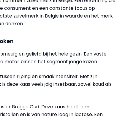
nummer 1 zuivelmerk in België. Een erkenning die
 de consument en een constante focus op
ootste zuivelmerk in België in waarde en het merk
an denken.
roken
 smeuïg en geliefd bij het hele gezin. Een vaste
rke motor binnen het segment jonge kazen.
ssen rijping en smaakintensiteit. Met zijn
 is deze kaas veelzijdig inzetbaar, zowel koud als
is er Brugge Oud. Deze kaas heeft een
stallen en is van nature laag in lactose. Een