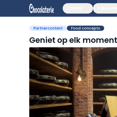
Ontdek
Publicati
Partnercontent
Food concepts
Geniet op elk momen