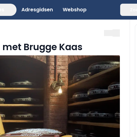
es
Adresgidsen
Webshop
Zo
t met Brugge Kaas