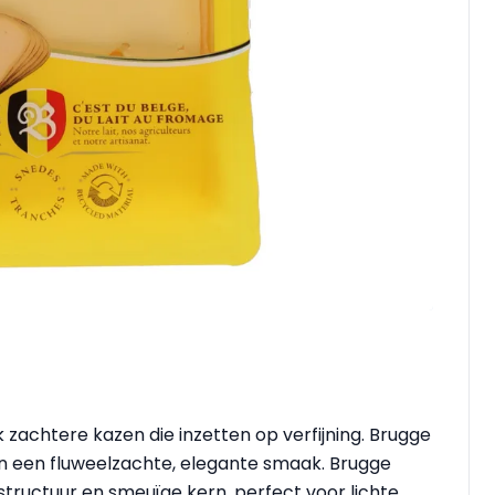
 zachtere kazen die inzetten op verfijning. Brugge
n een fluweelzachte, elegante smaak. Brugge
 structuur en smeuïge kern, perfect voor lichte