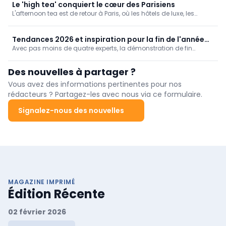
combinaison de connaissances spécialisées, d'esthétique et de
Le 'high tea' conquiert le cœur des Parisiens
réflexion conceptuelle, ils soutiennent les professionnels et les
L'afternoon tea est de retour à Paris, où les hôtels de luxe, les
entreprises dans le développement et le perfectionnement de
salons historiques et les pâtissiers originaux adoptent la tradition
produits et de concepts globaux.
britannique en lui apportant une touche française chic. Au menu,
les scones et les sandwichs salés britanniques se mêlent à la
Tendances 2026 et inspiration pour la fin de l'année
pâtisserie française emblématique.
Avec pas moins de quatre experts, la démonstration de fin
2025
d'année 2025 de Debic était particulièrement bien étoffée. Bruno
Van Vaerenbergh a présenté les tendances pour 2026 dans la
Des nouvelles à partager ?
salle de démonstration de FrieslandCampina (Lummen), après
quoi Willem Verlooy, Kiki Suijkerbuijk et Sofie Vanderhasselt ont
Vous avez des informations pertinentes pour nos
inspiré avec leurs créations, trucs et astuces.
rédacteurs ? Partagez-les avec nous via ce formulaire.
Signalez-nous des nouvelles
MAGAZINE IMPRIMÉ
Édition Récente
02 février 2026