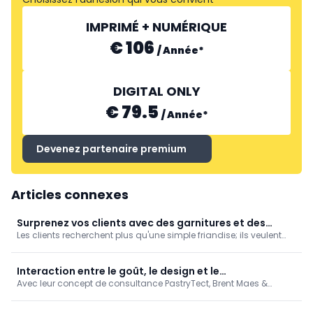
IMPRIMÉ + NUMÉRIQUE
€ 106
/
Année
*
DIGITAL ONLY
€ 79.5
/
Année
*
Devenez partenaire premium
Articles connexes
Surprenez vos clients avec des garnitures et des
Les clients recherchent plus qu'une simple friandise; ils veulent
fourrages bien choisis
une expérience gustative inoubliable. Dans cet article, nous
explorons les garnitures et les fourrages les plus populaires, nous
partageons des conseils pratiques et des applications, et nous
Interaction entre le goût, le design et le
nous penchons sur les dernières tendances.
Avec leur concept de consultance PastryTect, Brent Maes &
positionnement
Maxime Gaethofs sont spécialisés dans la pâtisserie, le
développement de produits et le design créatif. Grâce à une