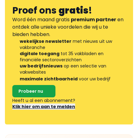
Proef ons
gratis
!
Word één maand gratis
premium partner
en
ontdek alle unieke voordelen die wij u te
bieden hebben.
wekelijkse newsletter
met nieuws uit uw
vakbranche
digitale toegang
tot 35 vakbladen en
financiële sectoroverzichten
uw bedrijfsnieuws
op een selectie van
vakwebsites
maximale zichtbaarheid
voor uw bedrijf
Probeer nu
Heeft u al een abonnement?
Klik hier om aan te melden