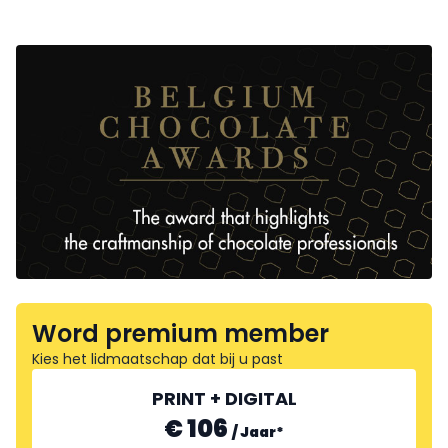
Word premium member
Kies het lidmaatschap dat bij u past
PRINT + DIGITAL
€ 106
/
Jaar
*