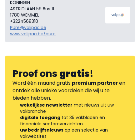
KONINGIN
ASTRIDLAAN 59 Bus 11
1780 WEMMEL
+3224568310
PUre@valipac.be
www.valipac.be/pure
Proef ons
gratis
!
Word één maand gratis
premium partner
en
ontdek alle unieke voordelen die wij u te
bieden hebben.
wekelijkse newsletter
met nieuws uit uw
vakbranche
digitale toegang
tot 35 vakbladen en
financiële sectoroverzichten
uw bedrijfsnieuws
op een selectie van
vakwebsites