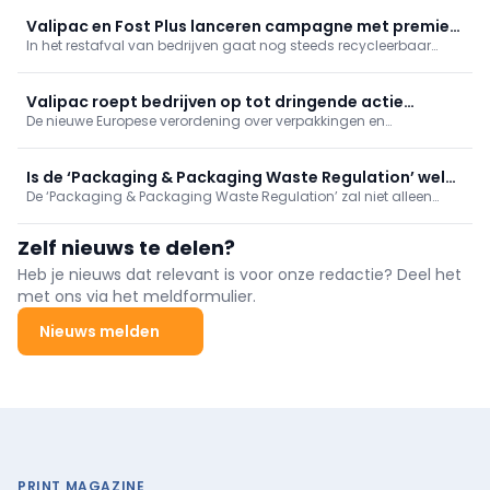
Valipac en Fost Plus lanceren campagne met premies
In het restafval van bedrijven gaat nog steeds recycleerbaar
om bedrijven beter te doen sorteren
materiaal verloren. Om daar verandering in te brengen, starten
Valipac en Fost Plus een gezamenlijke campagne die bedrijven
aanspoort om verpakkingsafval correct te sorteren.
Valipac roept bedrijven op tot dringende actie
De nieuwe Europese verordening over verpakkingen en
omtrent PPWR
verpakkingsafval (PPWR) treedt in 2026 in werking. Valipac roept
de bedrijven op om zich in regel te stellen met de strengere
verpakkingsregels.
Is de ‘Packaging & Packaging Waste Regulation’ wel
De ‘Packaging & Packaging Waste Regulation’ zal niet alleen
praktisch haalbaar?
grote gevolgen voor de huishoudelijke verpakkingen hebben. De
impact op bedrijfsmatige verpakkingen is zeker even groot.
Zelf nieuws te delen?
Heb je nieuws dat relevant is voor onze redactie? Deel het
met ons via het meldformulier.
Nieuws melden
PRINT MAGAZINE