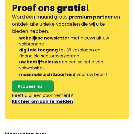
Proef ons
gratis
!
Word één maand gratis
premium partner
en
ontdek alle unieke voordelen die wij u te
bieden hebben.
wekelijkse newsletter
met nieuws uit uw
vakbranche
digitale toegang
tot 35 vakbladen en
financiële sectoroverzichten
uw bedrijfsnieuws
op een selectie van
vakwebsites
maximale zichtbaarheid
voor uw bedrijf
Probeer nu
Heeft u al een abonnement?
Klik hier om aan te melden