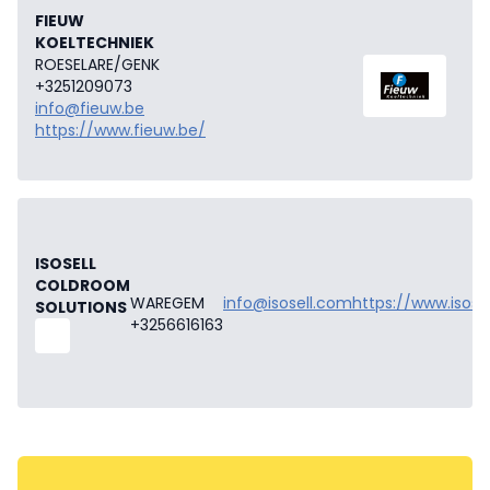
FIEUW
KOELTECHNIEK
ROESELARE/GENK
+3251209073
info@fieuw.be
https://www.fieuw.be/
ISOSELL
COLDROOM
WAREGEM
info@isosell.com
https://www.isose
SOLUTIONS
+3256616163