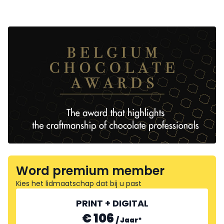
Word premium member
Kies het lidmaatschap dat bij u past
PRINT + DIGITAL
€ 106
/
Jaar
*