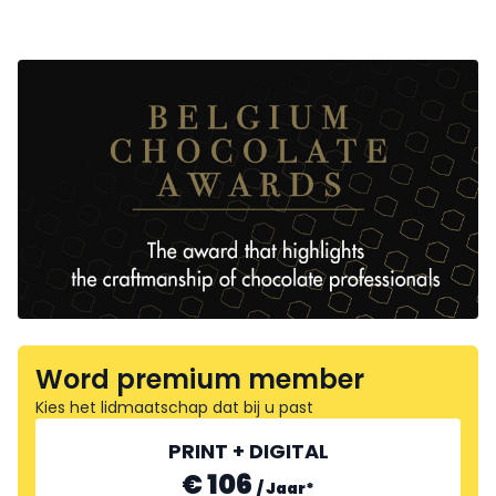
Word premium member
Kies het lidmaatschap dat bij u past
PRINT + DIGITAL
€ 106
/
Jaar
*