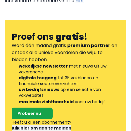
Innovation Conference vindt u
hier
.
Proef ons
gratis
!
Word één maand gratis
premium partner
en
ontdek alle unieke voordelen die wij u te
bieden hebben.
wekelijkse newsletter
met nieuws uit uw
vakbranche
digitale toegang
tot 35 vakbladen en
financiële sectoroverzichten
uw bedrijfsnieuws
op een selectie van
vakwebsites
maximale zichtbaarheid
voor uw bedrijf
Probeer nu
Heeft u al een abonnement?
Klik hier om aan te melden