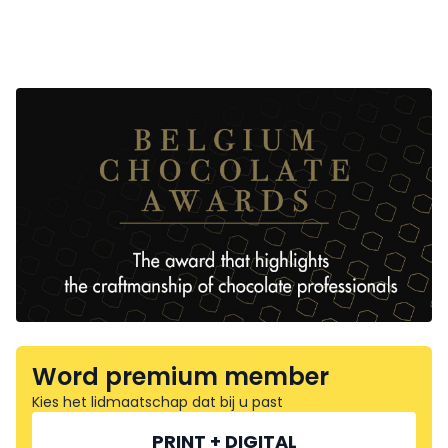
Word premium member
Kies het lidmaatschap dat bij u past
PRINT + DIGITAL