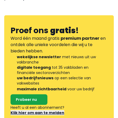
Proef ons
gratis
!
Word één maand gratis
premium partner
en
ontdek alle unieke voordelen die wij u te
bieden hebben.
wekelijkse newsletter
met nieuws uit uw
vakbranche
digitale toegang
tot 35 vakbladen en
financiële sectoroverzichten
uw bedrijfsnieuws
op een selectie van
vakwebsites
maximale zichtbaarheid
voor uw bedrijf
Probeer nu
Heeft u al een abonnement?
Klik hier om aan te melden