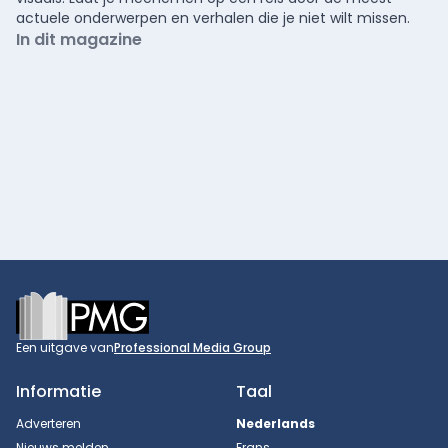
actuele onderwerpen en verhalen die je niet wilt missen.
In dit magazine
Footer
Een uitgave van
Professional Media Group
Informatie
Taal
Adverteren
Nederlands
Nieuws melden
Frans