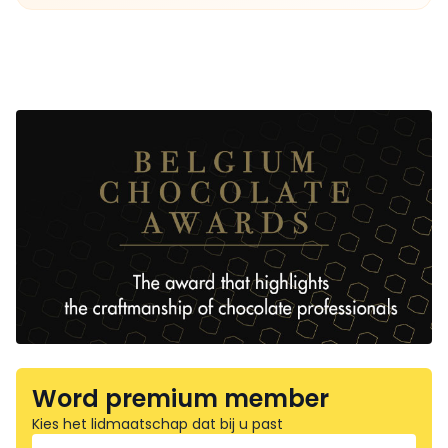
Word premium member
Kies het lidmaatschap dat bij u past