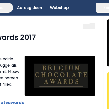
es
Adresgidsen
Webshop
Zo
ards 2017
 editie
ugge, als
mit. Nieuw
 deelnemen
filled.
olateawards