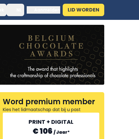
LID WORDEN
ek
NL
Aanmelden
Word premium member
Kies het lidmaatschap dat bij u past
PRINT + DIGITAL
€ 106
/
Jaar
*