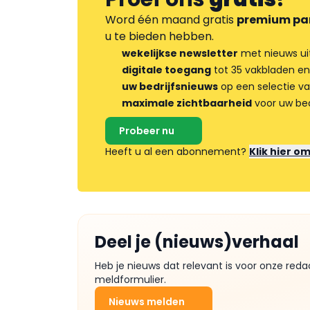
Word één maand gratis
premium pa
u te bieden hebben.
wekelijkse newsletter
met nieuws ui
digitale toegang
tot 35 vakbladen en
uw bedrijfsnieuws
op een selectie v
maximale zichtbaarheid
voor uw bed
Probeer nu
Heeft u al een abonnement?
Klik hier o
Deel je (nieuws)verhaal
Heb je nieuws dat relevant is voor onze reda
meldformulier.
Nieuws melden