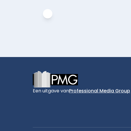
Footer
Een uitgave van
Professional Media Group