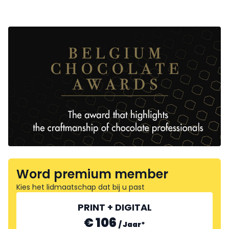
Word premium member
Kies het lidmaatschap dat bij u past
PRINT + DIGITAL
€ 106
/
Jaar
*