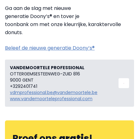
Ga aan de slag met nieuwe
generatie Doony’s® en tover je
toonbank om met onze kleurrijke, karaktervolle
donuts.
Beleef de nieuwe generatie Doony’s®
VANDEMOORTELE PROFESSIONAL
OTTERGEMSESTEENWEG-ZUID 816
9000 GENT
+3292401741
vdmprofessional.be@vandemoortele.be
www.vandemoorteleprofessional.com
Proef ons
gratis
!