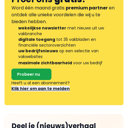
Word één maand gratis
premium partner
en
ontdek alle unieke voordelen die wij u te
bieden hebben.
wekelijkse newsletter
met nieuws uit uw
vakbranche
digitale toegang
tot 35 vakbladen en
financiële sectoroverzichten
uw bedrijfsnieuws
op een selectie van
vakwebsites
maximale zichtbaarheid
voor uw bedrijf
Probeer nu
Heeft u al een abonnement?
Klik hier om aan te melden
Deel je (nieuws)verhaal