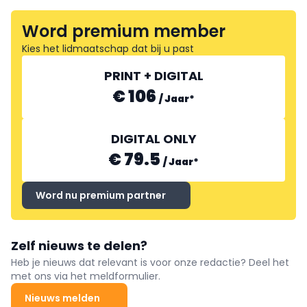
Word premium member
BAKER & BAKER BENELUX
Kies het lidmaatschap dat bij u past
PRINT + DIGITAL
€ 106
/
Jaar
*
DIGITAL ONLY
€ 79.5
/
Jaar
*
Word nu premium partner
Zelf nieuws te delen?
Heb je nieuws dat relevant is voor onze redactie? Deel het
met ons via het meldformulier.
Nieuws melden