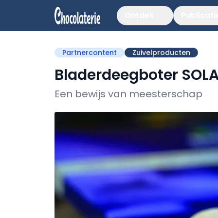
Ontdek
Publicati
Partnercontent
Zuivelproducten
Bladerdeegboter SOLA
Een bewijs van meesterschap