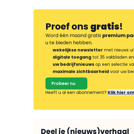
Proef ons
gratis
!
Word één maand gratis
premium pa
u te bieden hebben.
wekelijkse newsletter
met nieuws ui
digitale toegang
tot 35 vakbladen en
uw bedrijfsnieuws
op een selectie v
maximale zichtbaarheid
voor uw bed
Probeer nu
Heeft u al een abonnement?
Klik hier o
Deel je (nieuws)verhaal