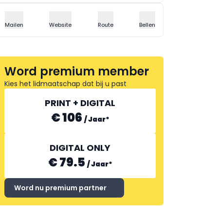
Mailen
Website
Route
Bellen
Word premium member
Kies het lidmaatschap dat bij u past
PRINT + DIGITAL
€ 106
/
Jaar
*
DIGITAL ONLY
€ 79.5
/
Jaar
*
Word nu premium partner