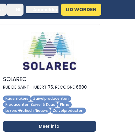
LID WORDEN
ek
NL
Aanmelden
SOLAREC
RUE DE SAINT-HUBERT 75, RECOGNE 6800
Kaasmakers
Zuivelproducenten
Producenten Zuivel & Kaas
Plma
Lezers Grafisch Nieuws
Zuivelproducten
Meer info