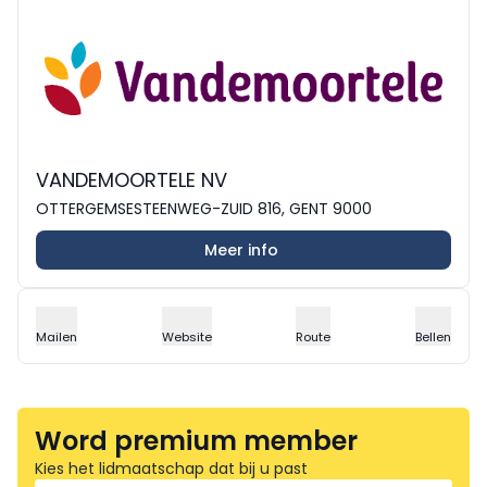
VANDEMOORTELE NV
OTTERGEMSESTEENWEG-ZUID 816, GENT 9000
Meer info
Mailen
Website
Route
Bellen
Word premium member
Kies het lidmaatschap dat bij u past