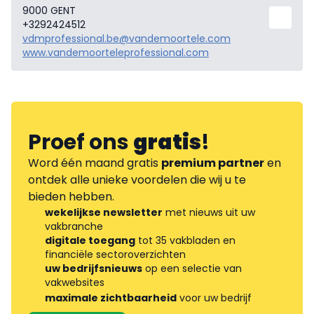
9000 GENT
+3292424512
vdmprofessional.be@vandemoortele.com
www.vandemoorteleprofessional.com
Proef ons
gratis
!
Word één maand gratis
premium partner
en
ontdek alle unieke voordelen die wij u te
bieden hebben.
wekelijkse newsletter
met nieuws uit uw
vakbranche
digitale toegang
tot 35 vakbladen en
financiële sectoroverzichten
uw bedrijfsnieuws
op een selectie van
vakwebsites
maximale zichtbaarheid
voor uw bedrijf