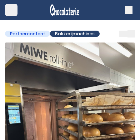
Partnercontent
Bakkerijmachines