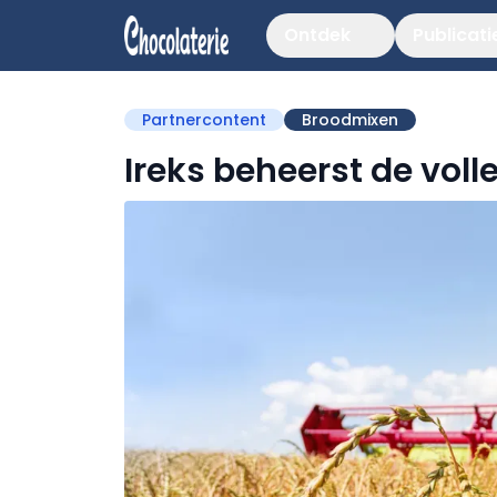
Ontdek
Publicati
Partnercontent
Broodmixen
Ireks beheerst de voll