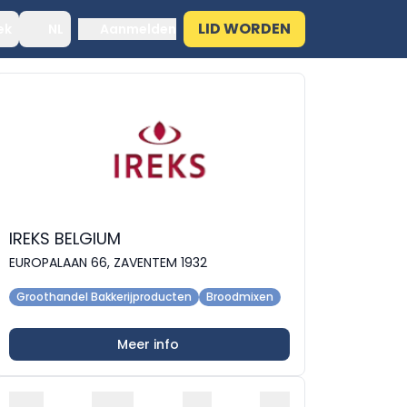
LID WORDEN
ek
NL
Aanmelden
IREKS BELGIUM
EUROPALAAN 66, ZAVENTEM 1932
Groothandel Bakkerijproducten
Broodmixen
Meer info