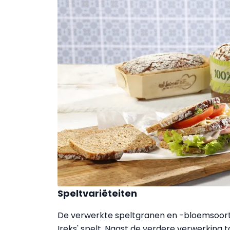
Speltvariëteiten
De verwerkte speltgranen en -bloemsoorte
Ireks' spelt. Naast de verdere verwerking 