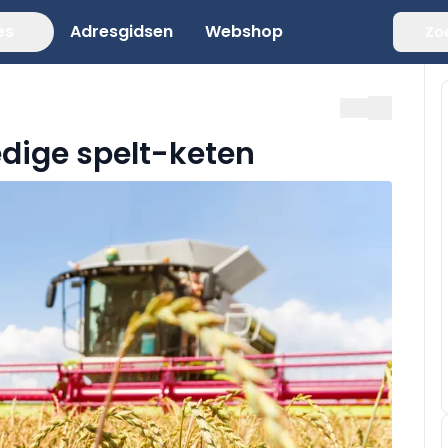
es
Adresgidsen
Webshop
Zo
edige spelt-keten