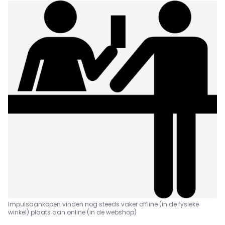
Impulsaankopen vinden nog steeds vaker offline (in de fysieke
winkel) plaats dan online (in de webshop)