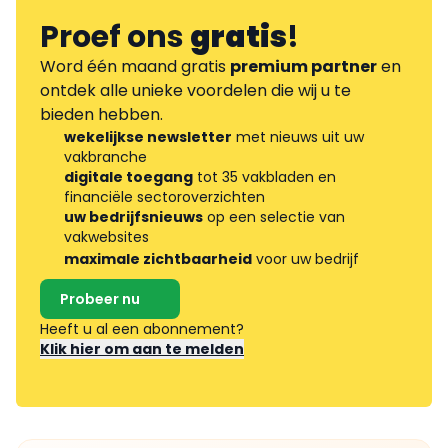
Proef ons
gratis
!
Word één maand gratis
premium partner
en
ontdek alle unieke voordelen die wij u te
bieden hebben.
wekelijkse newsletter
met nieuws uit uw
vakbranche
digitale toegang
tot 35 vakbladen en
financiële sectoroverzichten
uw bedrijfsnieuws
op een selectie van
vakwebsites
maximale zichtbaarheid
voor uw bedrijf
Probeer nu
Heeft u al een abonnement?
Klik hier om aan te melden