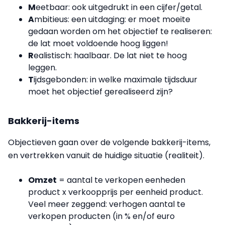
M
eetbaar: ook uitgedrukt in een cijfer/getal.
A
mbitieus: een uitdaging: er moet moeite
gedaan worden om het objectief te realiseren:
de lat moet voldoende hoog liggen!
R
ealistisch: haalbaar. De lat niet te hoog
leggen.
T
ijdsgebonden: in welke maximale tijdsduur
moet het objectief gerealiseerd zijn?
Bakkerij-items
Objectieven gaan over de volgende bakkerij-items,
en vertrekken vanuit de huidige situatie (realiteit).
Omzet
= aantal te verkopen eenheden
product x verkoopprijs per eenheid product.
Veel meer zeggend: verhogen aantal te
verkopen producten (in % en/of euro