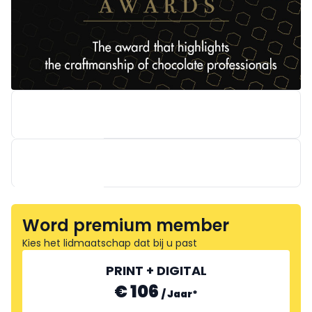
Word premium member
BIO BAKKERIJ DE TROG
BAKER & BAKER BENELUX
Kies het lidmaatschap dat bij u past
PRINT + DIGITAL
€ 106
/
Jaar
*