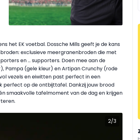
dens het EK voetbal. Dossche Mills geeft je de kans
fanbroden: exclusieve meergranenbroden die met
sporters en … supporters. Doen mee aan de
eur), Pampa (gele kleur) en Artipan Crunchy (rode
vol vezels en eiwitten past perfect in een
 perfect op de ontbijttafel. Dankzij jouw brood
 én smaakvolle tafelmoment van de dag en krijgen
rteren.
2
/
3