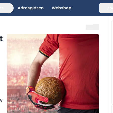
es
Adresgidsen
Webshop
Zo
t
uw