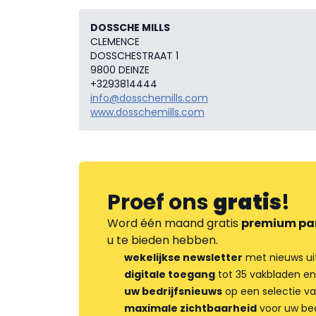
DOSSCHE MILLS
CLEMENCE
DOSSCHESTRAAT 1
9800 DEINZE
+3293814444
info@dosschemills.com
www.dosschemills.com
Proef ons
gratis
!
Word één maand gratis
premium pa
u te bieden hebben.
wekelijkse newsletter
met nieuws ui
digitale toegang
tot 35 vakbladen en
uw bedrijfsnieuws
op een selectie v
maximale zichtbaarheid
voor uw bed